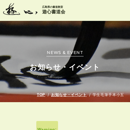
広島県の書道教室
遊心書道会
NEWS & EVENT
お知らせ・イベント
TOP
お知らせ・イベント
学生毛筆手本小五
Warning
: