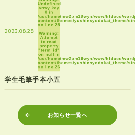
Undefined
array key
0 in
/usr/home/mw2pm19wyn/www/htdocs/word
content/themes/yushinsyodokai_theme/sin
on line
25
2023.08.28
Warning
:
Attempt
to read
property
"term_id"
on null in
/usr/home/mw2pm19wyn/www/htdocs/word
content/themes/yushinsyodokai_theme/sin
on line
26
学生毛筆手本小五
お知らせ一覧へ