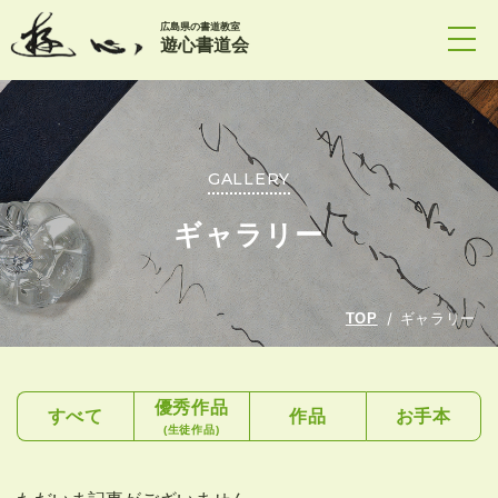
広島県の書道教室
遊心書道会
GALLERY
ギャラリー
TOP
ギャラリー
優秀作品
すべて
作品
お手本
(生徒作品)